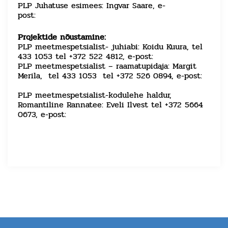
PLP Juhatuse esimees: Ingvar Saare, e-
post:
ingvar.saare(@)plp.ee
Projektide nõustamine:
PLP meetmespetsialist- juhiabi: Koidu Kuura, tel
433 1053 tel +372 522 4812, e-post:
info(@)plp.ee
PLP meetmespetsialist – raamatupidaja: Margit
Merila, tel 433 1053 tel +372 526 0894, e-post:
margit.merila(@)plp.ee
PLP meetmespetsialist-kodulehe haldur,
Romantiline Rannatee: Eveli Ilvest tel +372 5664
0673, e-post:
eveli.ilvest(@)plp.ee