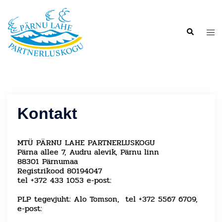
Skip
to
content
Togg
Search
men
Kontakt
MTÜ PÄRNU LAHE PARTNERLUSKOGU
Pärna allee 7, Audru alevik, Pärnu linn
88301 Pärnumaa
Registrikood 80194047
tel +372 433 1053 e-post:
info(@)
plp.ee
PLP tegevjuht: Alo Tomson, tel +372 5567 6709,
e-post:
alo.tomson(@)plp.ee